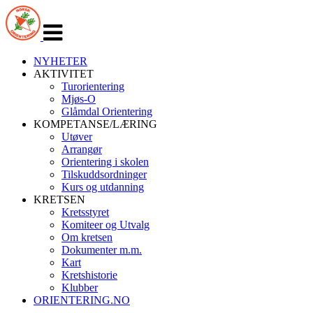
Veksle
navigasjon
NYHETER
AKTIVITET
Turorientering
Mjøs-O
Glåmdal Orientering
KOMPETANSE/LÆRING
Utøver
Arrangør
Orientering i skolen
Tilskuddsordninger
Kurs og utdanning
KRETSEN
Kretsstyret
Komiteer og Utvalg
Om kretsen
Dokumenter m.m.
Kart
Kretshistorie
Klubber
ORIENTERING.NO