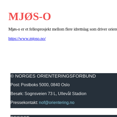
MJØS-O
Mjøs-o er et fellesprosjekt mellom flere idrettslag som driver orie
https://www.mjoso.no/
© NORGES ORIENTERINGSFORBUND
Post: Postboks 5000, 0840 Oslo
Besøk: Sognsveien 73 L, Ullevål Stadion
Pressekontakt:
nof@orientering.no