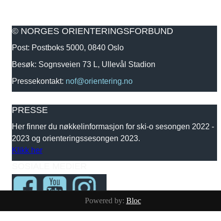
© NORGES ORIENTERINGSFORBUND
Post: Postboks 5000, 0840 Oslo
Besøk: Sognsveien 73 L, Ullevål Stadion
Pressekontakt:
nof@orientering.no
PRESSE
Her finner du nøkkelinformasjon for ski-o sesongen 2022 -
2023 og orienteringssesongen 2023.
Klikk her
SOSIALE MEDIER
Powered by:
Bloc