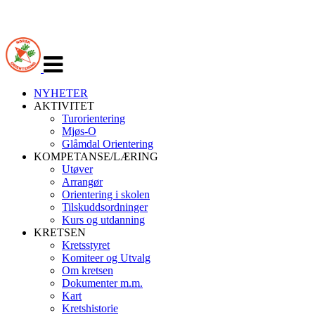
Veksle
navigasjon
NYHETER
AKTIVITET
Turorientering
Mjøs-O
Glåmdal Orientering
KOMPETANSE/LÆRING
Utøver
Arrangør
Orientering i skolen
Tilskuddsordninger
Kurs og utdanning
KRETSEN
Kretsstyret
Komiteer og Utvalg
Om kretsen
Dokumenter m.m.
Kart
Kretshistorie