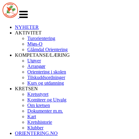
Veksle
navigasjon
NYHETER
AKTIVITET
Turorientering
Mjøs-O
Glåmdal Orientering
KOMPETANSE/LÆRING
Utøver
Arrangør
Orientering i skolen
Tilskuddsordninger
Kurs og utdanning
KRETSEN
Kretsstyret
Komiteer og Utvalg
Om kretsen
Dokumenter m.m.
Kart
Kretshistorie
Klubber
ORIENTERING.NO