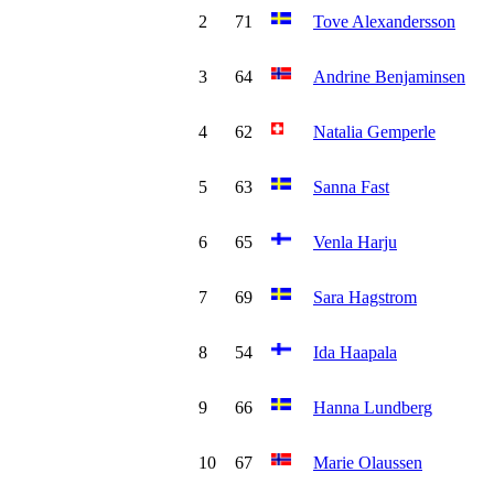
2
71
Tove Alexandersson
3
64
Andrine Benjaminsen
4
62
Natalia Gemperle
5
63
Sanna Fast
6
65
Venla Harju
7
69
Sara Hagstrom
8
54
Ida Haapala
9
66
Hanna Lundberg
10
67
Marie Olaussen