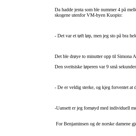
Da hadde jenta som ble nummer 4 på mellomd
skogene utenfor VM-byen Kuopio:
- Det var et tøft løp, men jeg sto på bra he
Det ble drøye to minutter opp til Simona A
Den sveitsiske løperen var 9 små sekunde
- De er veldig sterke, og kjeg forventet at d
-Uansett er jeg fornøyd med individuell me
For Benjaminsen og de norske damene gjens