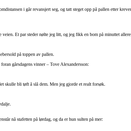
istansen i går revansjert seg, og tatt steget opp på pallen etter kreve
le veien. Et par steder nølte jeg litt, og jeg fikk en bom på minuttet alle
ebersold på toppen av pallen.
r foran gårsdagens vinner – Tove Alexandersson:
et skulle bli tøft å slå dem. Men jeg gjorde et realt forsøk.
dalje.
tår nå stafetten på lørdag, og da er hun sulten på mer: