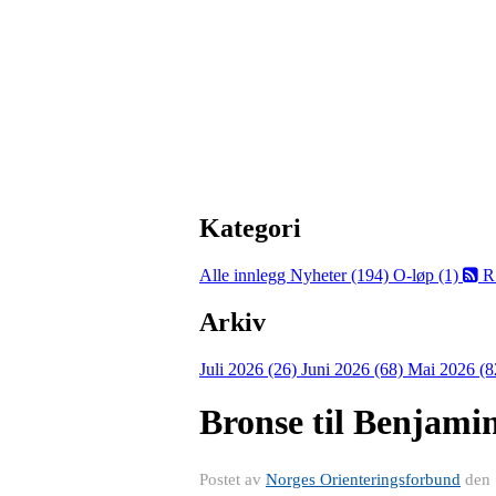
Kategori
Alle innlegg
Nyheter (194)
O-løp (1)
R
Arkiv
Juli 2026 (26)
Juni 2026 (68)
Mai 2026 (8
Bronse til Benjami
Postet av
Norges Orienteringsforbund
den