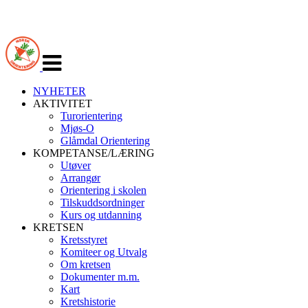
Veksle
navigasjon
NYHETER
AKTIVITET
Turorientering
Mjøs-O
Glåmdal Orientering
KOMPETANSE/LÆRING
Utøver
Arrangør
Orientering i skolen
Tilskuddsordninger
Kurs og utdanning
KRETSEN
Kretsstyret
Komiteer og Utvalg
Om kretsen
Dokumenter m.m.
Kart
Kretshistorie